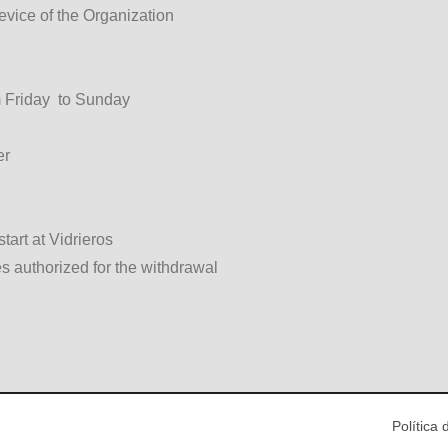
evice of the Organization
m Friday to Sunday
er
tart at Vidrieros
es authorized for the withdrawal
Política 