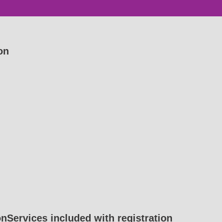
on
ónServices included with registration